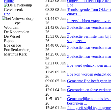
Home
21:42 08 Jun
Ongeval met letsel op Allen
26
Epe
Gerelateerd:
08:38 08 Jun
Tennislegende Tom Okker v
Epe
26
clinics ...
01:44 07 Jun
Lezers hebben vragen over 
26
Woorden:
21:42 06 Jun
Zoekactie naar vermiste man
De Kopermolen
26
...
De Wissel
15:53 06 Jun
Zoekactie vermiste man bij
E-pop
26
stopgezet ...
Epe on Ice
14:48 06 Jun
Zoekactie naar vermiste man
Forellenkwekerij
26
Martinus Kerk
14:25 06 Jun
Zoekactie naar vermiste man 
26
02:21 06 Jun
Epe werd gehackt toen aanval
26
12:49 05 Jun
Epe kon worden gehackt doo
26
09:00 05 Jun
Gemeente Epe heeft geen in
26
...
12:01 04 Jun
Gewonden en forse verkeer
26
...
11:51 03 Jun
Gemeentelijke commissies 
26
bespreken ...
15:46 01 Jun
John geeft strijd tegen geme