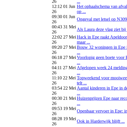
26
...
12:12 01 Jun
Het ophaalschema van afval
26
op ...
09:30 01 Jun
Ongeval met letsel op N309
26
00:43 31 Mei
Als Laura deze vlag ziet bij 
26
22:02 27 Mei
Hack in Epe raakt Apeldoorn
26
maar ...
09:20 27 Mei
Bouw 32 woningen in Epe is
26
...
06:18 27 Mei
Voorlopig geen boete voor 
26
...
04:11 27 Mei
Afgelopen week 24 meldin
26
...
11:10 22 Mei
Topweekend voor mooiweerr
26
telt ...
03:54 22 Mei
Aantal kinderen in Epe in d
26
...
00:30 21 Mei
Huizenprijzen Epe naar rec
26
...
09:53 19 Mei
Openbaar vervoer in Epe: in d
26
08:28 19 Mei
Ook in Harderwijk blijft ...
26