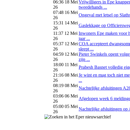
06:36 18 Mei
Vrijwilligers in Epe knappe
26
tweedehands ...
07:48 16 Mei
Ongeval met letsel op Slaths
26
15:31 14 Mei
Gaslekkage op Officierswe
26
11:37 12 Mei
Inwoners Epe maken voor h
26
jaar ...
05:37 12 Mei
COA accepteert dwangsomm
26
sleept ...
04:59 12 Mei
Pieter Swinkels opent volg
26
zijn ...
18:00 11 Mei
Prabesh Basnet volledig eige
26
21:16 08 Mei
Je wint en mag toch niet me
26
...
08:19 08 Mei
Nachtelijke afsluitingen A28
26
03:06 06 Mei
Afgelopen week 6 meldingen
26
05:00 05 Mei
Nachtelijke afsluitingen op 
26