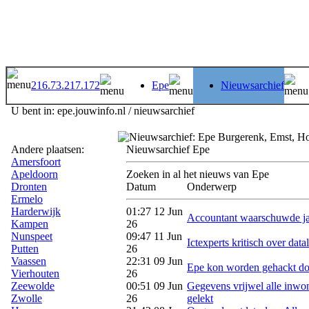
216.73.217.172
Epe
Nieuwsarchief
U bent in: epe.jouwinfo.nl / nieuwsarchief
Andere plaatsen:
Nieuwsarchief Epe
Amersfoort
Apeldoorn
Zoeken in al het nieuws van Epe
Dronten
Datum
Onderwerp
Ermelo
Harderwijk
01:27 12 Jun
Accountant waarschuwde jar
Kampen
26
Nunspeet
09:47 11 Jun
Ictexperts kritisch over datal
Putten
26
Vaassen
22:31 09 Jun
Epe kon worden gehackt doo
Vierhouten
26
Zeewolde
00:51 09 Jun
Gegevens vrijwel alle inwo
Zwolle
26
gelekt