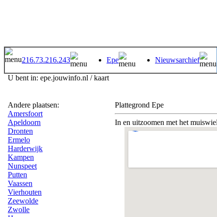
216.73.216.243
Epe
Nieuwsarchief
U bent in: epe.jouwinfo.nl / kaart
Andere plaatsen:
Plattegrond Epe
Amersfoort
Apeldoorn
In en uitzoomen met het muiswiel,
Dronten
Ermelo
Harderwijk
Kampen
Nunspeet
Putten
Vaassen
Vierhouten
Zeewolde
Zwolle